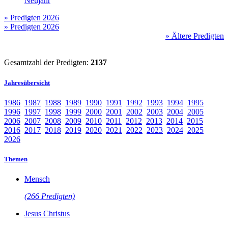
Neujahr
» Predigten 2026
» Predigten 2026
» Ältere Predigten
Gesamtzahl der Predigten:
2137
Jahresübersicht
1986
1987
1988
1989
1990
1991
1992
1993
1994
1995
1996
1997
1998
1999
2000
2001
2002
2003
2004
2005
2006
2007
2008
2009
2010
2011
2012
2013
2014
2015
2016
2017
2018
2019
2020
2021
2022
2023
2024
2025
2026
Themen
Mensch
(266 Predigten)
Jesus Christus