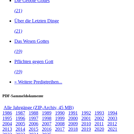
Die Gebote Gottes
(21)
Über die Letzten Dinge
(21)
Das Wesen Gottes
(19)
Pflichten gegen Gott
(19)
» Weitere Predigtreihen...
PDF-Sammeldokumente
Alle Jahrgänge (ZIP-Archiv, 45 MB)
1986
1987
1988
1989
1990
1991
1992
1993
1994
1995
1996
1997
1998
1999
2000
2001
2002
2003
2004
2005
2006
2007
2008
2009
2010
2011
2012
2013
2014
2015
2016
2017
2018
2019
2020
2021